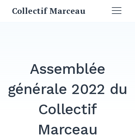
Skip
Collectif Marceau
to
ME
content
EXPAND
DROPDO
EXPAND
DROPDO
Assemblée
EXPAND
DROPDO
générale 2022 du
Collectif
Search
for:
SEARCH
Marceau