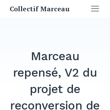
Skip
Collectif Marceau
to
ME
content
EXPAND
DROPDO
EXPAND
DROPDO
Marceau
EXPAND
DROPDO
repensé, V2 du
projet de
Search
for:
SEARCH
reconversion de