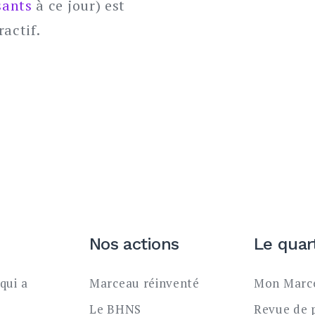
sants
à ce jour) est
actif.
Nos actions
Le quar
qui a
Marceau réinventé
Mon Marce
Le BHNS
Revue de 