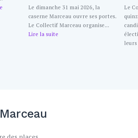
:
te
Le dimanche 31 mai 2026, la
Le Co
Marceau
caserne Marceau ouvre ses portes.
quinz
Choisi
Le Collectif Marceau organise…
candi
12
:
Lire la suite
élect
Vide-
leurs
grenier
de
la
Fête
des
mères
à
-Marceau
Marceau
re des places