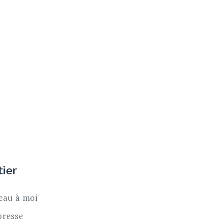
tier
au à moi
presse