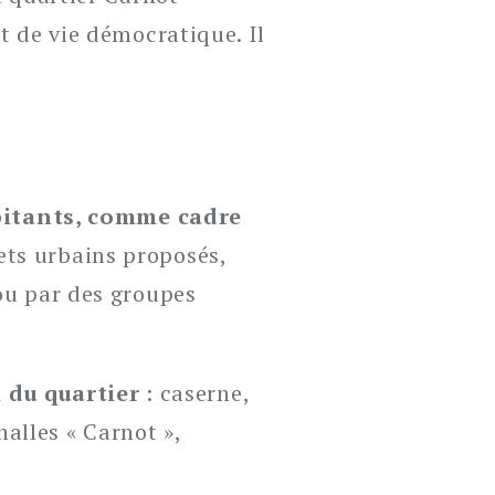
t de vie démocratique. Il
bitants, comme cadre
jets urbains proposés,
 ou par des groupes
l
du quartier
: caserne,
alles « Carnot »,
;