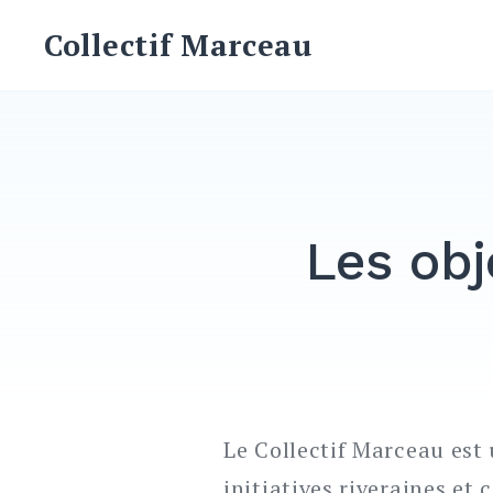
Skip
Collectif Marceau
to
content
Les obj
Le Collectif Marceau est
initiatives riveraines et