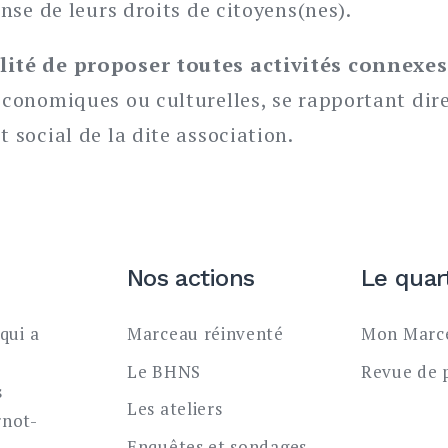
ense de leurs droits de citoyens(nes).
ilité de proposer toutes activités connex
-économiques ou culturelles, se rapportant di
t social de la dite association.
Nos actions
Le quar
qui a
Marceau réinventé
Mon Marce
Le BHNS
Revue de 
s
Les ateliers
rnot-
Enquêtes et sondages