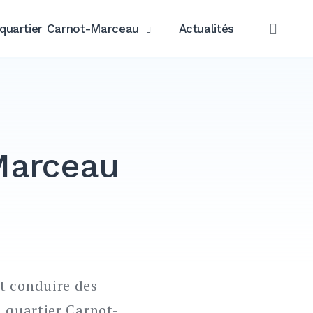
quartier Carnot-Marceau
Actualités
OPE
SEAR
 Marceau
et conduire des
u quartier Carnot-