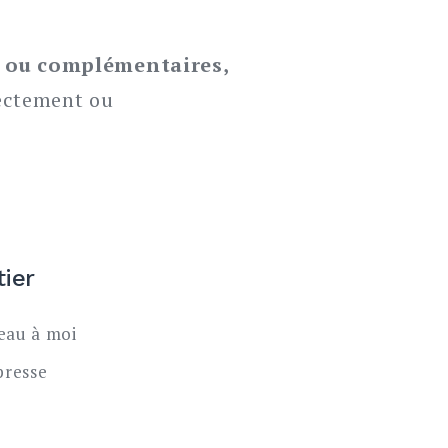
es ou complémentaires,
rectement ou
tier
au à moi
presse