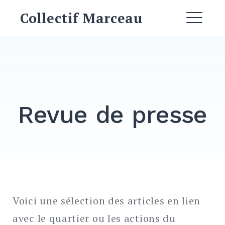
Skip
Collectif Marceau
to
ME
content
EXPAND
DROPDO
EXPAND
DROPDO
DROPDOWN
Revue de presse
EXPAND
Search
for:
Voici une sélection des articles en lien
SEARCH
avec le quartier ou les actions du