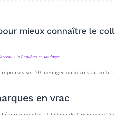
our mieux connaître le coll
Marceau
in
Enquêtes et sondages
 réponses sur 70 ménages membres du collect
arques en vrac
ché qui remonterait le long de l’avenue de T