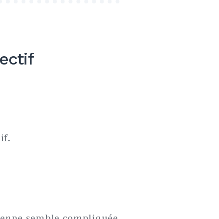
ectif
if.
urenne semble compliquée