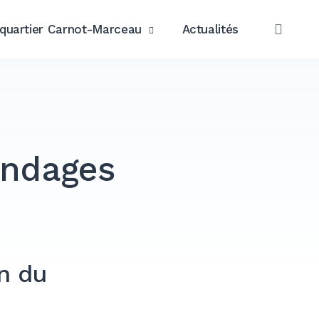
quartier Carnot-Marceau
Actualités
OPE
SEAR
ondages
on du