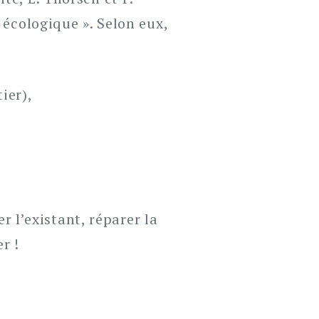
 écologique ». Selon eux,
ier),
r l’existant, réparer la
r !