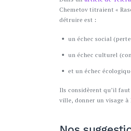
Chemetov titraient « Rase
détruire est :
un échec social (pert
un échec culturel (co
et un échec écologique
Ils considèrent qu’il faut
ville, donner un visage à 
Nos suggesti