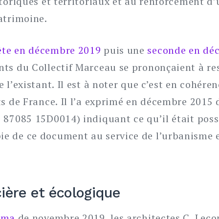
toriques et territoriaux et au renforcement d’
atrimoine.
te en
décembre 2019
puis une
seconde en dé
ts du Collectif Marceau se prononçaient à re
l’existant. Il est à noter que c’est en cohéren
ts de France. Il l’a exprimé en décembre 201
 87085 15D0014) indiquant ce qu’il était poss
e de ce document au service de l’urbanisme e
cière et écologique
rama
de novembre 2019, les architectes C. Lecon