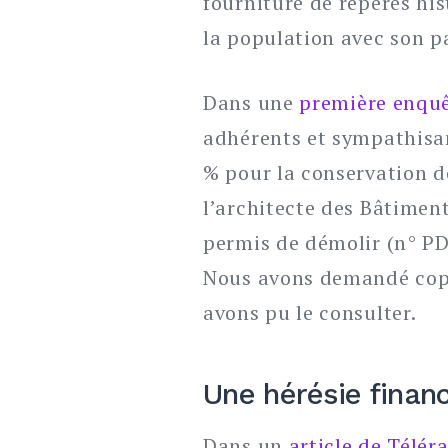
fourniture de repères his
la population avec son p
Dans une
première enquê
adhérents et sympathisan
% pour la conservation de 
l’architecte des Bâtimen
permis de démolir (n° PD
Nous avons demandé copi
avons pu le consulter.
Une hérésie finan
Dans un
article de Télé