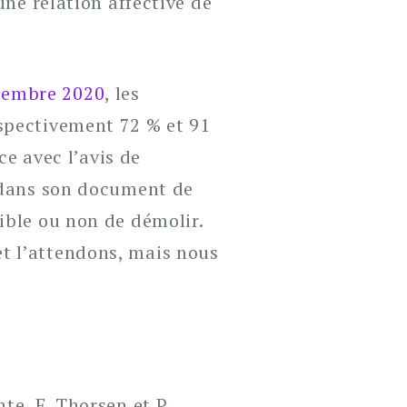
une relation affective de
cembre 2020
, les
spectivement 72 % et 91
ce avec l’avis de
5 dans son document de
ible ou non de démolir.
t l’attendons, mais nous
te, E. Thorsen et P.