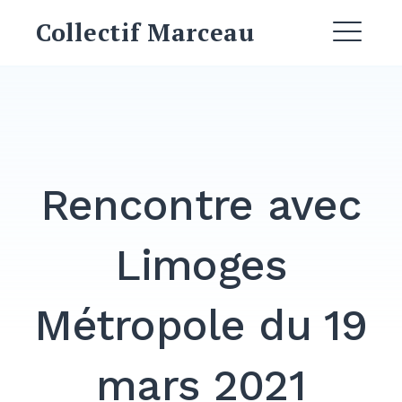
Skip
Collectif Marceau
to
ME
content
EXPAND
DROPDO
EXPAND
DROPDO
Rencontre avec
EXPAND
DROPDO
Limoges
Métropole du 19
Search
for:
SEARCH
mars 2021