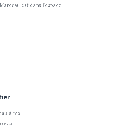
tier
au à moi
presse